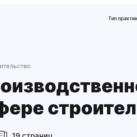
Тип практи
ительство
роизвод­ствен
фере строите
19 страниц