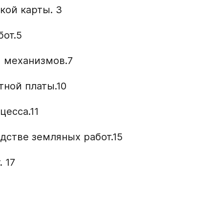
кой карты. 3
от.5
 механизмов.7
тной платы.10
цесса.11
дстве земляных работ.15
 17