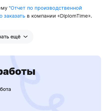
тему
"Отчет по производственной
о заказать
в компании «DiplomTime».
зать ещё
 работы
бота