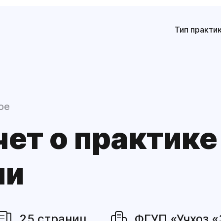
Тип практи
ое
чет о практике
ии
25 страниц
ФГУП «Учхоз 