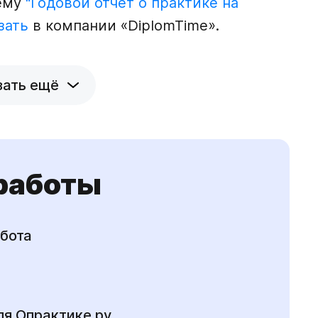
тему
"Годовой отчет о практике на
зать
в компании «DiplomTime».
зать ещё
 работы
бота
ля Опрактике.ру