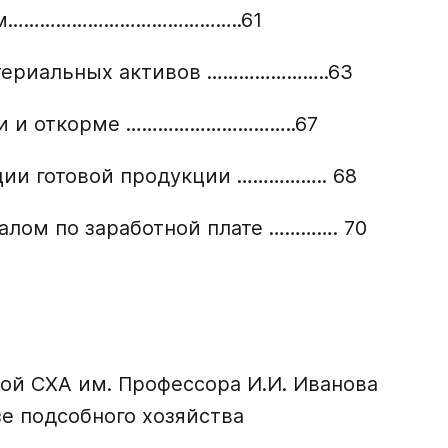
цам……………………………………..61
атериальных активов …………………..63
ии и откорме …………………………..67
ции готовой продукции …………….. 68
налом по заработной плате …………. 70
ой СХА им. Профессора И.И. Иванова
зе подсобного хозяйства