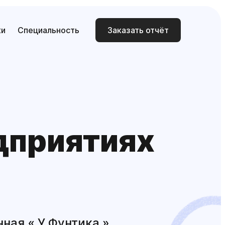
ки
Специальность
Заказать отчёт
едприятиях
ная « У Фунтика »