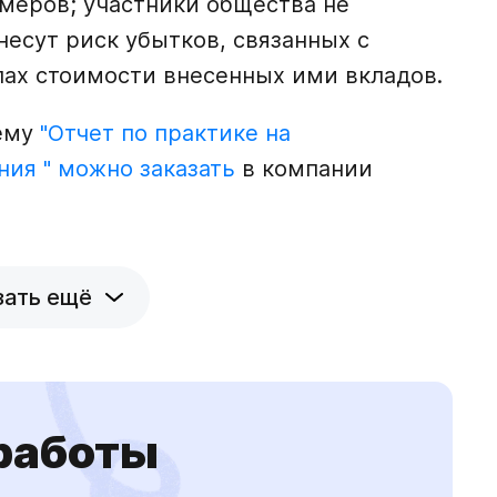
меров; участники общества не
несут риск убытков, связанных с
лах стоимости внесенных ими вкладов.
тему
"Отчет по практике на
ия " можно заказать
в компании
зать ещё
 работы