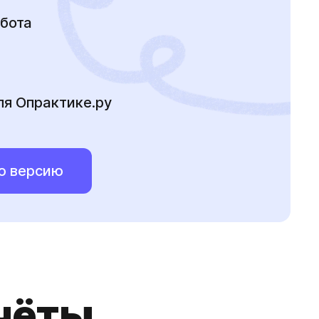
бота
ля Опрактике.ру
ю версию
чёты