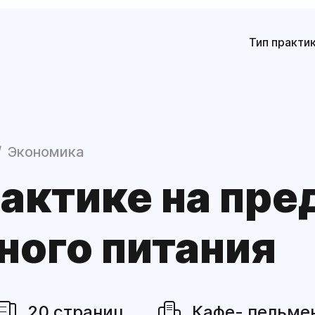
Тип практи
Экономика
рактике на пр
ного питания
20 страниц
Кафе- пельмен