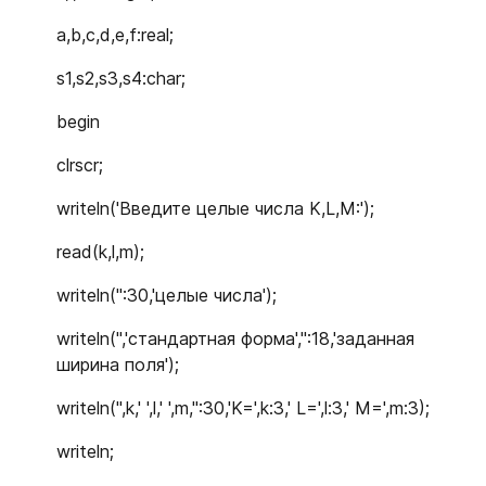
a,b,c,d,e,f:real;
s1,s2,s3,s4:char;
begin
clrscr;
writeln('Введите целые числа K,L,M:');
read(k,l,m);
writeln('':30,'целые числа');
writeln('','стандартная форма','':18,'заданная
ширина поля');
writeln('',k,' ',l,' ',m,'':30,'K=',k:3,' L=',l:3,' M=',m:3);
writeln;