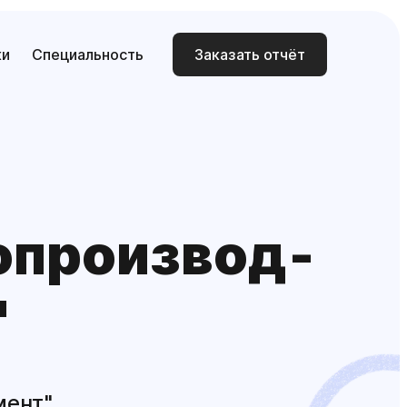
ки
Специальность
Заказать отчёт
опроизвод­
"
мент"