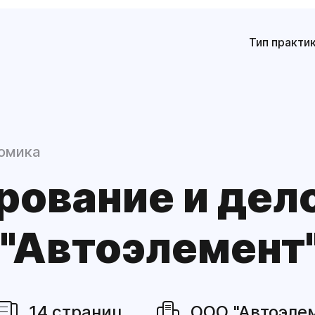
Тип практи
омика
рование и дел
 "Автоэлемент
14 страниц
ООО "Автоэле