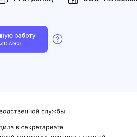
нную работу
soft Word)
зводственной службы
дила в секретариате