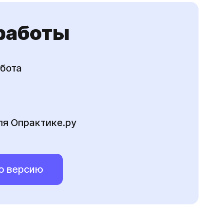
 работы
бота
ля Опрактике.ру
ю версию