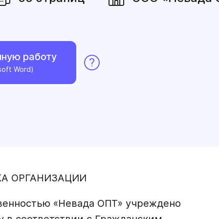
нную работу
soft Word)
КА ОРГАНИЗАЦИИ
венностью «Невада ОПТ» учреждено