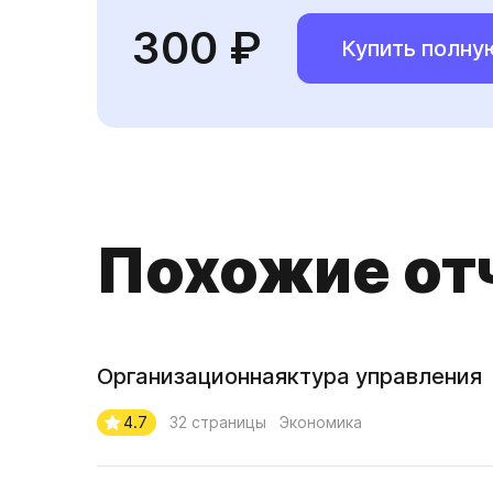
300 ₽
Купить полну
Похожие от
Организационнаяктура управления
4.7
32 страницы
Экономика