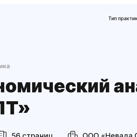
Тип практи
ика
номический а
ПТ»
56 страниц
ООО «Невада 