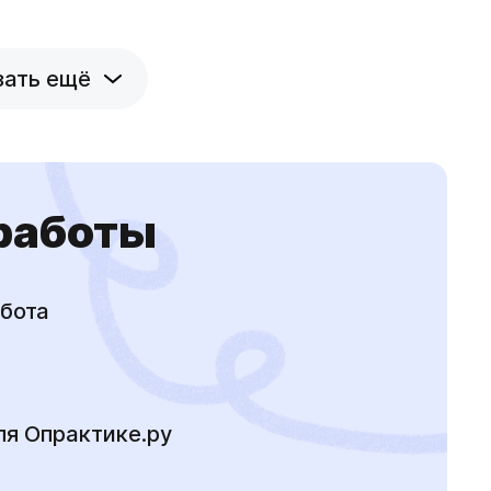
зать ещё
 работы
бота
ля Опрактике.ру