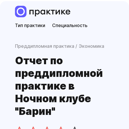
Тип практики
Специальность
Преддипломная практика
Экономика
Отчет по
преддиплом­ной
практике в
Ночном клубе
"Барин"