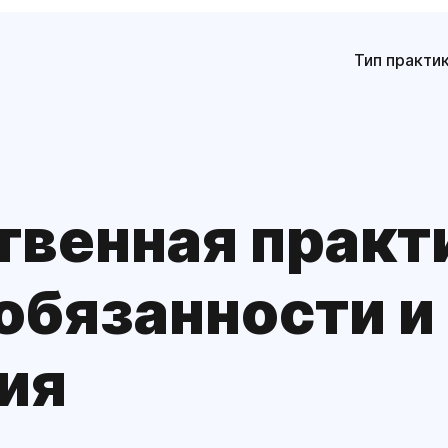
Тип практи
твенная практ
 обязанности и
ия