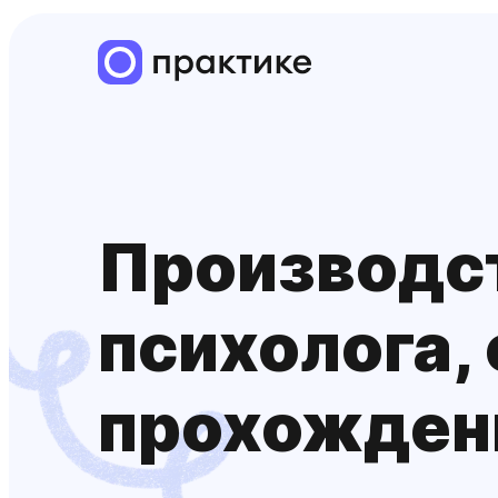
Производ­с
психолога,
прохожден