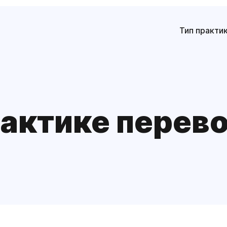
Тип практи
рактике перев